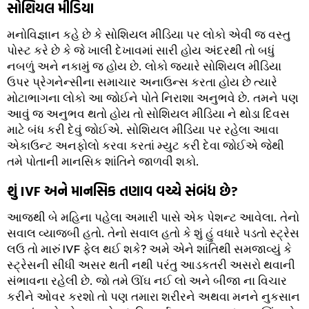
સોશિયલ મીડિયા
મનોવિજ્ઞાન કહે છે કે સોશિયલ મીડિયા પર લોકો એવી જ વસ્તુ
પોસ્ટ કરે છે કે જે ખાલી દેખાવમાં સારી હોય અંદરથી તો બધું
નબળું અને નકામું જ હોય છે. લોકો જ્યારે સોશિયલ મીડિયા
ઉપર પ્રેગનેન્સીના સમાચાર અનાઉન્સ કરતા હોય છે ત્યારે
મોટાભાગના લોકો આ જોઈને પોતે નિરાશા અનુભવે છે. તમને પણ
આવું જ અનુભવ થતો હોય તો સોશિયલ મીડિયા ને થોડા દિવસ
માટે બંધ કરી દેવું જોઈએ. સોશિયલ મીડિયા પર રહેલા આવા
એકાઉન્ટ અનફોલો કરવા કરતાં મ્યુટ કરી દેવા જોઈએ જેથી
તમે પોતાની માનસિક શાંતિને જાળવી શકો.
શું IVF અને માનસિક તણાવ વચ્ચે સંબંધ છે?
આજથી બે મહિના પહેલા અમારી પાસે એક પેશન્ટ આવેલા. તેનો
સવાલ વ્યાજબી હતો. તેનો સવાલ હતો કે શું હું વધારે પડતો સ્ટ્રેસ
લઉ તો મારું IVF ફેલ થઈ શકે? અમે એને શાંતિથી સમજાવ્યું કે
સ્ટ્રેસની સીધી અસર થતી નથી પરંતુ આડકતરી અસરો થવાની
સંભાવના રહેલી છે. જો તમે ઊંઘ નઈ લો અને બીજા ના વિચાર
કરીને ઓવર કરશો તો પણ તમારા શરીરને અથવા મનને નુકસાન