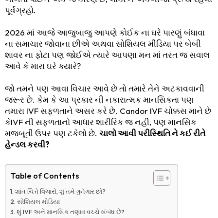
પૂર્વગ્રહો.
2026 માં આજે આજુબાજુ આપણે કોઈક ના ઘરે પારણું બંધાવા
ના સમાચાર જોવાના છીએ અથવા સોશિયલ મીડિયા પર બેબી
શાવર ના ફોટા પણ જોઈએ ત્યારે આપણા મન માં તરત જ સવાલ
આવે કે મારા ઘરે ક્યારે?
જો તમને પણ આવા વિચાર આવે છે તો તમારે તેને અટકાવવાની
જરૂર છે. કેમ કે આ પ્રકાર ની નકારાત્મક માનસિકતા પણ
તમારા IVF સફળતાને અસર કરે છે. Candor IVF ચોક્કસ માને છે
કેIVF ની સફળતાનો આધાર શારીરિક જ નહી, પણ માનસિક
મજબૂતી ઉપર પણ ટકેલો છે.
ચાલો આવી પરીસ્થિતિ ને કઈ રીતે
હેન્ડલ કરવી?
Table of Contents
શાંત ચિત્તે વિચારો, શું તમે ગુનેગાર છો?
સોશિયલ મીડિયા
શું IVF અને માનસિક તણાવ વચ્ચે સંબંધ છે?