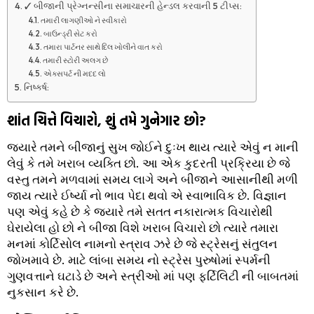
✓ બીજાની પ્રેગ્નન્સીના સમાચારની હેન્ડલ કરવાની 5 ટીપ્સ:
તમારી લાગણીઓ ને સ્વીકારો
બાઉન્ડ્રી સેટ કરો
તમારા પાર્ટનર સાથે દિલ ખોલીને વાત કરો
તમારી સ્ટોરી અલગ છે
એક્સપર્ટ ની મદદ લો
નિષ્કર્ષ:
શાંત ચિત્તે વિચારો, શું તમે ગુનેગાર છો?
જ્યારે તમને બીજાનું સુખ જોઈને દુઃખ થાય ત્યારે એવું ન માની
લેવું કે તમે ખરાબ વ્યક્તિ છો. આ એક કુદરતી પ્રક્રિયા છે જે
વસ્તુ તમને મળવામાં સમય લાગે અને બીજાને આસાનીથી મળી
જાય ત્યારે ઈર્ષ્યા નો ભાવ પેદા થવો એ સ્વાભાવિક છે. વિજ્ઞાન
પણ એવું કહે છે કે જ્યારે તમે સતત નકારાત્મક વિચારોથી
ઘેરાયેલા હો છો ને બીજા વિશે ખરાબ વિચારો છો ત્યારે તમારા
મનમાં કોર્ટિસોલ નામનો સ્ત્રાવ ઝરે છે જે સ્ટ્રેસનું સંતુલન
જોખમાવે છે. માટે લાંબા સમય નો સ્ટ્રેસ પુરુષોમાં સ્પર્મની
ગુણવત્તાને ઘટાડે છે અને સ્ત્રીઓ માં પણ ફર્ટિલિટી ની બાબતમાં
નુકસાન કરે છે.