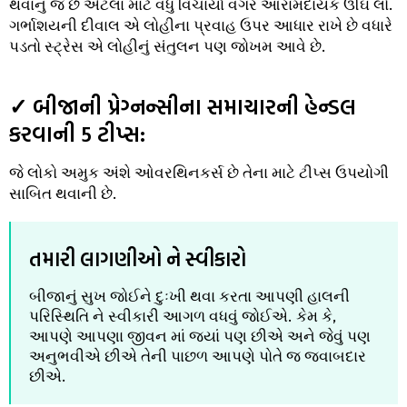
થવાનું જ છે એટલા માટે વધુ વિચાર્યા વગર આરામદાયક ઊંઘ લો.
ગર્ભાશયની દીવાલ એ લોહીના પ્રવાહ ઉપર આધાર રાખે છે વધારે
પડતો સ્ટ્રેસ એ લોહીનું સંતુલન પણ જોખમ આવે છે.
✓ બીજાની પ્રેગ્નન્સીના સમાચારની હેન્ડલ
કરવાની 5 ટીપ્સ:
જે લોકો અમુક અંશે ઓવરથિનકર્સ છે તેના માટે ટીપ્સ ઉપયોગી
સાબિત થવાની છે.
તમારી લાગણીઓ ને સ્વીકારો
બીજાનું સુખ જોઈને દુઃખી થવા કરતા આપણી હાલની
પરિસ્થિતિ ને સ્વીકારી આગળ વધવું જોઈએ. કેમ કે,
આપણે આપણા જીવન માં જ્યાં પણ છીએ અને જેવું પણ
અનુભવીએ છીએ તેની પાછળ આપણે પોતે જ જવાબદાર
છીએ.