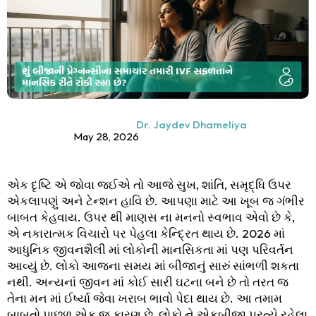
Dr. Jaydev Dhameliya
May 28, 2026
એક દૃષ્ટિ એ જોવા જઈએ તો આજે સુખ, શાંતિ, સમૃદ્ધિ ઉપર
એકલાપણું અને ટેન્શન હાવિ છે. આપણા માટે આ ખૂબ જ ગંભીર
બાબત કેહવાય. ઉપર થી માણસ ના મનનો સ્વભાવ એવો છે કે,
એ નકારાત્મક વિચારો પર પેહલા કેન્દ્રિત થાય છે. 2026 માં
આધુનિક જીવનશૈલી માં લોકોની માનસિકતા માં પણ પરિવર્તન
આવ્યું છે. લોકો આજના સમય માં બીજાનું સારું સાંભળી શકતા
નથી. અન્યનાં જીવન માં કોઈ સારી ઘટના બને છે તો તરત જ
તેના મન માં ઈર્ષ્યા જેવા ખરાબ ભાવો પેદા થાય છે. આ તમામ
બાબતો પાછળ એક જ કારણ છે, લોકો ને એકબીજા પ્રત્યે રહેલા