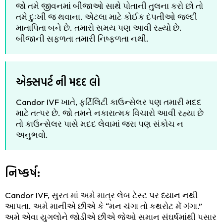
જો તમે જીવનમાં બીજાઓ સાથે પોતાની તુલના કરો છો તો
તમે દુઃખી જ થવાના. એટલા માટે કોઈક દંપતીઓ જલ્દી
માતાપિતા બને છે. તમારો સમય પણ આવી રહ્યો છે.
બીજાની સફળતા તમારી નિષ્ફળતા નથી.
એક્સપર્ટ ની મદદ લો
Candor IVF ખાતે, ફર્ટિલિટી કાઉન્સેલર પણ તમારી મદદ
માટે તત્પર છે. જો તમને નકારાત્મક વિચારો આવી રહ્યા છે
તો કાઉન્સેલર પાસે મદદ લેવામાં જરા પણ સંકોચ ન
અનુભવો.
નિષ્કર્ષ:
Candor IVF, સુરત માં અમે માત્ર લેબ ટેસ્ટ પર ધ્યાન નથી
આપતા. અમે માનીએ છીએ કે “મન ચંગા તો કથરોટ મેં ગંગા.”
અમે એવા યુગલોને જોડીએ છીએ જેઓ સમાન સંઘર્ષમાંથી પસાર