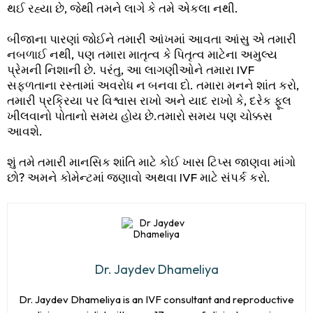
થઈ રહ્યા છે, જેથી તમને લાગે કે તમે એકલા નથી.
બીજાના પારણાં જોઈને તમારી આંખમાં આવતા આંસુ એ તમારી
નબળાઈ નથી, પણ તમારા માતૃત્વ કે પિતૃત્વ માટેના અમુલ્ય
પ્રેમની નિશાની છે. પરંતુ, આ લાગણીઓને તમારા IVF
સફળતાના રસ્તામાં અવરોધ ન બનવા દો. તમારા મનને શાંત કરો,
તમારી પ્રક્રિયા પર વિશ્વાસ રાખો અને યાદ રાખો કે, દરેક ફૂલ
ખીલવાનો પોતાનો સમય હોય છે.તમારો સમય પણ ચોક્કસ
આવશે.
શું તમે તમારી માનસિક શાંતિ માટે કોઈ ખાસ ટિપ્સ જાણવા માંગો
છો? અમને કોમેન્ટમાં જણાવો અથવા IVF માટે સંપર્ક કરો.
Dr. Jaydev Dhameliya
Dr. Jaydev Dhameliya is an IVF consultant and reproductive