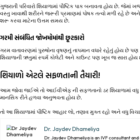
ગુજરાતી પરિવારો શિયાળામાં પૌષ્ટિક પાક બનાવતા હોય છે. જેમાં 
વસ્તુ ખાવાથી શરીરને જરૂરી પ્રમાણમાં પોષક તત્વો મળી રહે છે
શરૂ કરવા માટેના ઉત્તમ સમય છે.
ગરમી સંબંધિત જોખમોમાંથી છૂટકારો
ગરમ વાતાવરણમાં પુરુષોના વૃષણનું તાપમાન વધારે રહેતું હોય છે
શિયાળાની ઋતુમાં સ્પર્મ કોલેટી અને કાઉન્ટ પણ ખૂબ જ સારા હોય 
શિયાળો એટલે સફળતાની તૈયારી!
આમ જોવા જઈએ તો આઈવીએફ ની સફળતાનો ડર શિયાળામાં વધુ સા
માનસિક રીતે હળવા અનુભવતા હોય છે.
તો આ શિયાળામાં પૌષ્ટિક આહાર લો, તણાવ મુક્ત રહો અને વધુ વિ
Dr. Jaydev Dhameliya
Dr. Jaydev Dhameliya is an IVF consultant and 