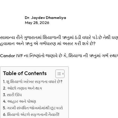
Dr. Jaydev Dhameliya
May 28, 2026
સામાન્ય રીતે ગુજરાતમાં શિયાળાની ઋતુમાં ઠંડી વધારે પડે છે તેથી
હવામાન અને ઋતુ એ ગર્ભધારણ માં અસર કરી શકે છે?
Candor IVF ના નિષ્ણાંતો જણાવે છે કે, શિયાળા ની ઋતુમાં ગર્ભ સ
Table of Contents
શું શિયાળો ખરેખર સફળતા વધારે છે?
ઓછો તણાવ અને થાક
સારી ઊંઘ
આહાર અને પોષણ
ગરમી સંબંધિત જોખમોમાંથી છૂટકારો
શિયાળો એટલે સફળતાની તૈયારી!