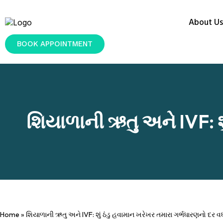
About Us
BOOK APPOINTMENT
શિયાળાની ઋતુ અને IVF: શુ
Home
»
શિયાળાની ઋતુ અને IVF: શું ઠંડુ હવામાન ખરેખર તમારા ગર્ભધારણનો દર વધા