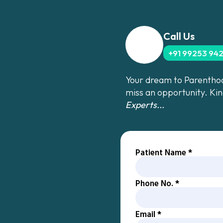
Call Us
+91 99253 94
Your dream to Parenthood
miss an opportunity. Ki
Experts...
Patient Name
*
Phone No.
*
Email
*