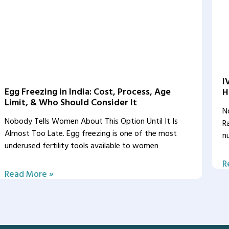
I
Egg Freezing in India: Cost, Process, Age
H
Limit, & Who Should Consider It
N
Nobody Tells Women About This Option Until It Is
R
Almost Too Late. Egg freezing is one of the most
n
underused fertility tools available to women
R
Read More »