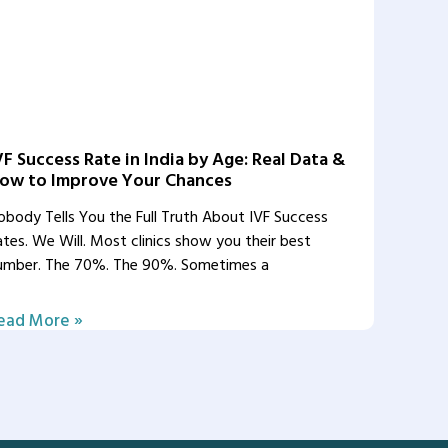
VF Success Rate in India by Age: Real Data &
ow to Improve Your Chances
obody Tells You the Full Truth About IVF Success
ates. We Will. Most clinics show you their best
umber. The 70%. The 90%. Sometimes a
ead More »