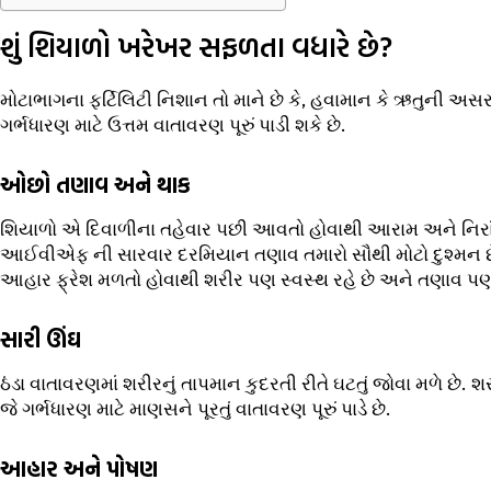
શું શિયાળો ખરેખર સફળતા વધારે છે?
મોટાભાગના ફર્ટિલિટી નિશાન તો માને છે કે, હવામાન કે ઋતુની અ
ગર્ભધારણ માટે ઉત્તમ વાતાવરણ પૂરું પાડી શકે છે.
ઓછો તણાવ અને થાક
શિયાળો એ દિવાળીના તહેવાર પછી આવતો હોવાથી આરામ અને નિરાંત 
આઈવીએફ ની સારવાર દરમિયાન તણાવ તમારો સૌથી મોટો દુશ્મન છે
આહાર ફ્રેશ મળતો હોવાથી શરીર પણ સ્વસ્થ રહે છે અને તણાવ પણ
સારી ઊંઘ
ઠંડા વાતાવરણમાં શરીરનું તાપમાન કુદરતી રીતે ઘટતું જોવા મળે છે.
જે ગર્ભધારણ માટે માણસને પૂરતું વાતાવરણ પૂરું પાડે છે.
આહાર અને પોષણ