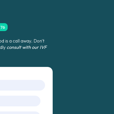
276
 is a call away. Don't
ndly
consult with our IVF