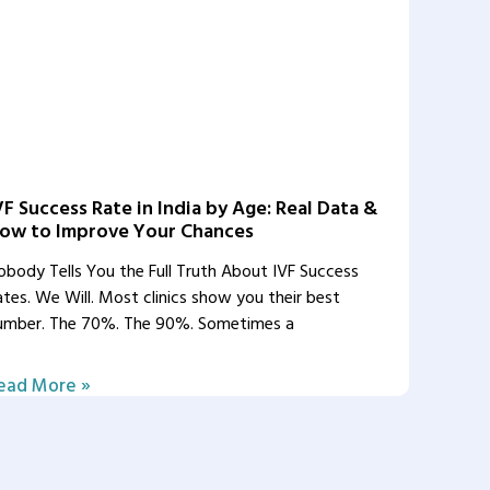
VF Success Rate in India by Age: Real Data &
ow to Improve Your Chances
obody Tells You the Full Truth About IVF Success
ates. We Will. Most clinics show you their best
umber. The 70%. The 90%. Sometimes a
ead More »