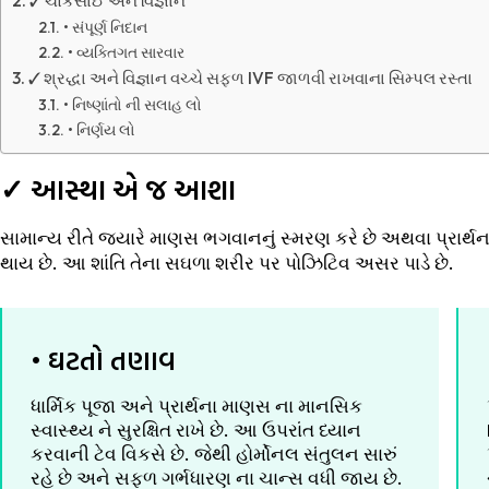
✓ ચોકસાઈ અને વિજ્ઞાન
• સંપૂર્ણ નિદાન
• વ્યક્તિગત સારવાર
✓ શ્રદ્ધા અને વિજ્ઞાન વચ્ચે સફળ IVF જાળવી રાખવાના સિમ્પલ રસ્તા
• નિષ્ણાંતો ની સલાહ લો
• નિર્ણય લો
✓ આસ્થા એ જ આશા
સામાન્ય રીતે જ્યારે માણસ ભગવાનનું સ્મરણ કરે છે અથવા પ્રાર્થના
થાય છે. આ શાંતિ તેના સઘળા શરીર પર પોઝિટિવ અસર પાડે છે.
• ઘટતો તણાવ
ધાર્મિક પૂજા અને પ્રાર્થના માણસ ના માનસિક
સ્વાસ્થ્ય ને સુરક્ષિત રાખે છે. આ ઉપરાંત ધ્યાન
કરવાની ટેવ વિકસે છે. જેથી હોર્મોનલ સંતુલન સારું
રહે છે અને સફળ ગર્ભધારણ ના ચાન્સ વધી જાય છે.