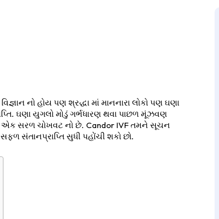
્ઞાન નો હોય પણ શ્રદ્ધા માં માનનારા લોકો પણ ઘણા
પ્તિ. ઘણા યુગલો મોડું ગર્ભધારણ થવા પાછળ મૂંઝવણ
 નથી, એક સરળ ચોખવટ નો છે. Candor IVF તમને સૂચન
ે સફળ સંતાનપ્રાપ્તિ સુધી પહોંચી શકો છો.