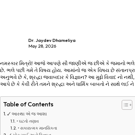
Dr. Jaydev Dhameliya
May 28, 2026
નમસ્કાર મિત્રો! આજે આપણે સૌ જાણીએ જ છીએ કે જમાનો ભલે વિજ
છે. ભલે પછી ગમે તે વિષય હોય. આમાંનો જ એક વિષય છે સંતાનપ્રા
અનુભવે છે કે, શ્રદ્ધા જવાબદાર કે વિજ્ઞાન? આ મુદ્દો વિવાદ નો
આપે છે કે કેવી રીતે તમને શ્રદ્ધા અને ધાર્મિક બાબતો ને સાથે લઈ ન
Table of Contents
✓ આસ્થા એ જ આશા
• ઘટતો તણાવ
• સકારાત્મક માનસિકતા