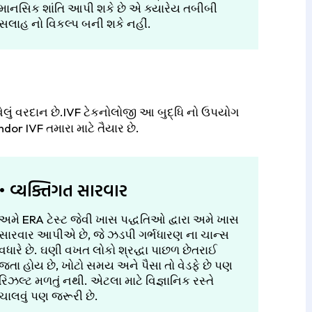
માનસિક શાંતિ આપી શકે છે એ ક્યારેય તબીબી
સલાહ નો વિકલ્પ બની શકે નહીં.
ેલું વરદાન છે.IVF ટેકનોલોજી આ બુદ્ધિ નો ઉપયોગ
dor IVF તમારા માટે તૈયાર છે.
• વ્યક્તિગત સારવાર
અમે ERA ટેસ્ટ જેવી ખાસ પદ્ધતિઓ દ્વારા અમે ખાસ
સારવાર આપીએ છે, જે ઝડપી ગર્ભધારણ ના ચાન્સ
વધારે છે. ઘણી વખત લોકો શ્રદ્ધા પાછળ છેતરાઈ
જતા હોય છે, ખોટો સમય અને પૈસા તો વેડફે છે પણ
રિઝલ્ટ મળતું નથી. એટલા માટે વિજ્ઞાનિક રસ્તે
ચાલવું પણ જરૂરી છે.