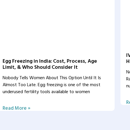
I
Egg Freezing in India: Cost, Process, Age
H
Limit, & Who Should Consider It
N
Nobody Tells Women About This Option Until It Is
R
Almost Too Late. Egg freezing is one of the most
n
underused fertility tools available to women
R
Read More »