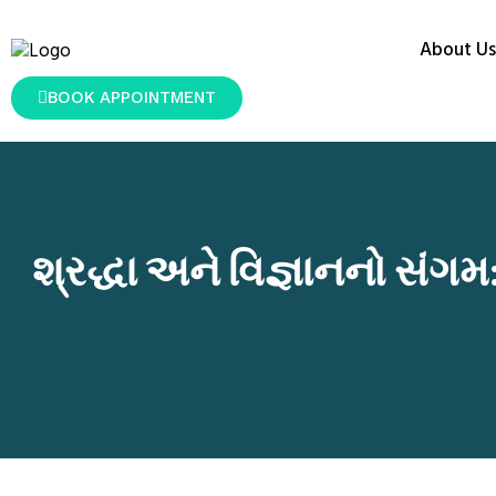
About Us
BOOK APPOINTMENT
શ્રદ્ધા અને વિજ્ઞાનનો સંગમ