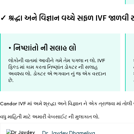
✓ શ્રદ્ધા અને વિજ્ઞાન વચ્ચે સફળ IVF જાળવી 
• નિષ્ણાંતો ની સલાહ લો
લોકોની વાતમાં આવીને ગમે તેમ પગલા ન લો. IVF
ફિલ્ડ માં કામ કરતા નિષ્ણાંત ડોક્ટર ની સલાહ
અવશ્ય લો. ડોક્ટર એ ભગવાન નું જ એક વરદાન
છે.
Candor IVF માં અમે શ્રદ્ધા અને વિજ્ઞાન ને એક ત્રાજવા માં તો
વધુ માહિતી માટે અમારી વેબસાઈટ ની મુલાકાત લો.
Dr. Jaydev Dhameliya