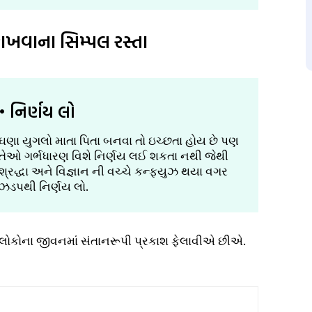
રાખવાના સિમ્પલ રસ્તા
• નિર્ણય લો
ઘણા યુગલો માતા પિતા બનવા તો ઇચ્છતા હોય છે પણ
તેઓ ગર્ભધારણ વિશે નિર્ણય લઈ શકતા નથી જેથી
શ્રદ્ધા અને વિજ્ઞાન ની વચ્ચે કન્ફ્યુઝ થયા વગર
ઝડપથી નિર્ણય લો.
લી લોકોના જીવનમાં સંતાનરૂપી પ્રકાશ ફેલાવીએ છીએ.