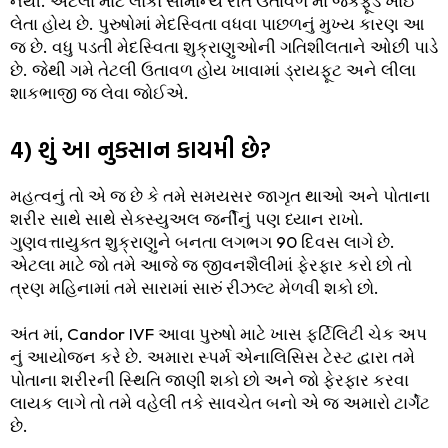
નથી. એટલા માટે લોકો સામાન્ય રીતે ઉતાવળ માં જંકફૂડ ખાઈ
લેતા હોય છે. પુરુષોમાં મેદસ્વિતા વધવા પાછળનું મુખ્ય કારણ આ
જ છે. વધુ પડતી મેદસ્વિતા શુક્રાણુઓની ગતિશીલતાને ઓછી પાડે
છે. જેથી ગમે તેટલી ઉતાવળ હોય ખાવામાં ડ્રાયફૂટ અને લીલા
શાકભાજી જ લેવા જોઈએ.
4) શું આ નુકસાન કાયમી છે?
મહત્વનું તો એ જ છે કે તમે સમયસર જાગૃત થાઓ અને પોતાના
શરીર સાથે સાથે સેક્સ્યુઅલ જર્નીનું પણ ધ્યાન રાખો.
ગુણવત્તાયુક્ત શુક્રાણુને બનતા લગભગ 90 દિવસ લાગે છે.
એટલા માટે જો તમે આજે જ જીવનશૈલીમાં ફેરફાર કરો છો તો
ત્રણ મહિનામાં તમે સારામાં સારું રીઝલ્ટ મેળવી શકો છો.
અંત માં, Candor IVF આવા પુરુષો માટે ખાસ ફર્ટિલિટી ચેક અપ
નું આયોજન કરે છે. અમારા સ્પર્મ એનાલિસિસ ટેસ્ટ દ્વારા તમે
પોતાના શરીરની સ્થિતિ જાણી શકો છો અને જો ફેરફાર કરવા
લાયક લાગે તો તમે વહેલી તકે સાવચેત બનો એ જ અમારો ટાર્ગેટ
છે.