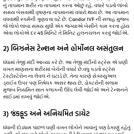
નું તાપમાન શરીર ના તાપમાન કરતા ઓછું રહે. વધારે પડતો લાંબો
સમય બેસવાથી વૃષણના તાપમાનમાં વધારો થાય છે. આ તાપમાન
વધવાથી સ્પર્મની ગુણવત્તા ઘટે છે. Candor IVF ની સલાહ મુજબ
જે લોકો લાંબા સમય સુધી એક જગ્યાએ બેસીને કામ કરતા હોય
એવા લોકોએ દર 45 મિનિટે તે મિનિટ હલનચલન કરવું જોઈએ.
2) બિઝનેસ ટેન્શન અને હોર્મોનલ અસંતુલન
ધંધામાં તેજી મંદી આવ્યા કરે છે. આ તેજી મંદીનો સ્ટ્રેસ એ ઘણી
વખત માણસના શરીરમાં બેચેની વધારે છે.વધુ પડતો સ્ટ્રેસ
ટેસ્ટોસ્ટેરોન ના લેવલ ને ઘટાડે છે. તેના કારણે સેક્સ્યુઅલ
ડ્રાઈવ ઉપર પણ નિષેધક અસર થાય છે. ડોક્ટરોની સલામ
મુજબ નિયમિત સાત કલાકની ઊંઘ લેવી જોઈએ અને ટેન્શનને
સાઈડમાં રાખવું જોઈએ.
3) જંકફૂડ અને અનિયમિત ડાયેટ
ધંધાની દોડધામ પાછળ ઘણી વખત લોકોને ખાવાનું પણ ઠેકાણું રહેતું