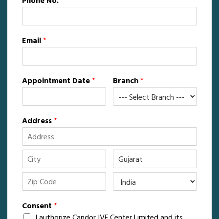
Phone No.
*
Email
*
Appointment Date
*
Branch
*
Address
*
Consent
*
I authorize Candor IVF Center Limited and its