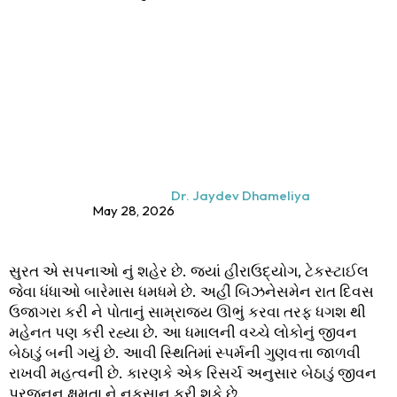
Dr. Jaydev Dhameliya
May 28, 2026
સુરત એ સપનાઓ નું શહેર છે. જ્યાં હીરાઉદ્યોગ, ટેકસ્ટાઈલ
જેવા ધંધાઓ બારેમાસ ધમધમે છે. અહીં બિઝનેસમેન રાત દિવસ
ઉજાગરા કરી ને પોતાનું સામ્રાજ્ય ઊભું કરવા તરફ ધગશ થી
મહેનત પણ કરી રહ્યા છે. આ ધમાલની વચ્ચે લોકોનું જીવન
બેઠાડું બની ગયું છે. આવી સ્થિતિમાં સ્પર્મની ગુણવત્તા જાળવી
રાખવી મહત્વની છે. કારણકે એક રિસર્ચ અનુસાર બેઠાડું જીવન
પ્રજનન ક્ષમતા ને નુકસાન કરી શકે છે.