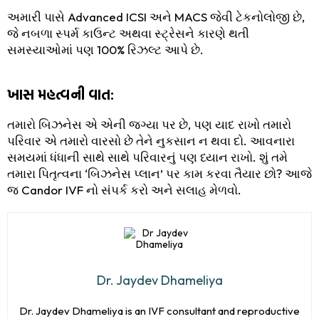
અમારી પાસે Advanced ICSI અને MACS જેવી ટેકનોલોજી છે,
જે નબળા સ્પર્મ કાઉન્ટ અથવા સ્ટ્રેસને કારણે થતી
સમસ્યાઓમાં પણ 100% રિઝલ્ટ આપે છે.
ખાસ મહત્વની વાત:
તમારો બિઝનેસ એ એની જગ્યા પર છે, પણ યાદ રાખો તમારો
પરિવાર એ તમારો વારસો છે તેને નુકસાન ન થવા દો. આવનારા
સમયમાં ધંધાની સાથે સાથે પરિવારનું પણ ધ્યાન રાખો. શું તમે
તમારા પિતૃત્વના ‘બિઝનેસ પ્લાન’ પર કામ કરવા તૈયાર છો? આજે
જ Candor IVF નો સંપર્ક કરો અને સલાહ મેળવો.
Dr. Jaydev Dhameliya
Dr. Jaydev Dhameliya is an IVF consultant and reproductive