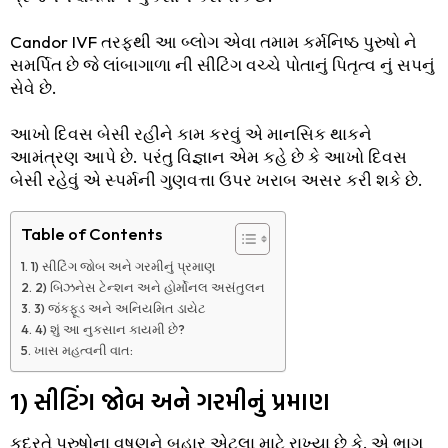
Candor IVF તરફથી આ બ્લોગ એવા તમામ કર્મનિષ્ઠ પુરુષો ને
સમર્પિત છે જે લાંબાગાળા ની સીટિંગ વચ્ચે પોતાનું પિતૃત્વ નું સપનું
સેવે છે.
આખો દિવસ બેસી રહીને કામ કરવું એ માનસિક થાકને
આમંત્રણ આપે છે. પરંતુ વિજ્ઞાન એમ કહે છે કે આખો દિવસ
બેસી રહેવું એ સ્પર્મની ગુણવત્તા ઉપર ખરાબ અસર કરી શકે છે.
Table of Contents
1) સીટિંગ જોબ અને ગરમીનું પ્રમાણ
2) બિઝનેસ ટેન્શન અને હોર્મોનલ અસંતુલન
3) જંકફૂડ અને અનિયમિત ડાયેટ
4) શું આ નુકસાન કાયમી છે?
ખાસ મહત્વની વાત:
1) સીટિંગ જોબ અને ગરમીનું પ્રમાણ
કુદરતે પુરુષોના વૃષણને બહાર એટલા માટે રાખ્યા છે કે, એ ભાગ