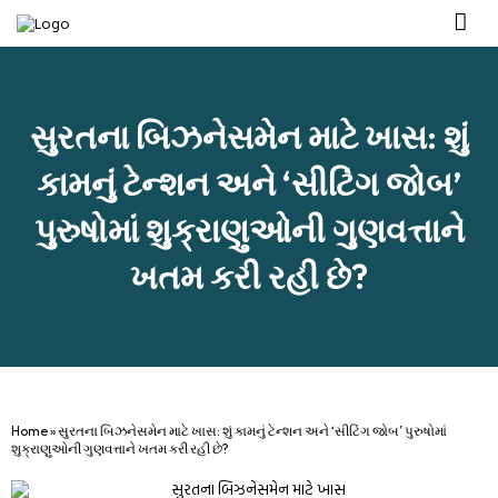
Management Tea
Investor R
Our IVF Ce
સુરતના બિઝનેસમેન માટે ખાસ: શું
કામનું ટેન્શન અને ‘સીટિંગ જોબ’
પુરુષોમાં શુક્રાણુઓની ગુણવત્તાને
ખતમ કરી રહી છે?
Home
»
સુરતના બિઝનેસમેન માટે ખાસ: શું કામનું ટેન્શન અને ‘સીટિંગ જોબ’ પુરુષોમાં
શુક્રાણુઓની ગુણવત્તાને ખતમ કરી રહી છે?