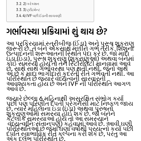
2) કરેકશન
3) ટ્રીટમેન્ટ
4) IVF પછી ઈંડાની સાચવણી
ગર્ભાવસ્થા પ્રક્રિયામાં શું થાય છે?
આ પ્રક્રિયામાં સ્ત્રીબીજ (ઈંડા) અને પુરૂષ શુક્રાણુ
જરૂરી છે. તે બંને એકસાથે મળીને ગર્ભ તરીકે શિશુના
ઉત્પાદનની શરૂઆતની સ્થિતિ પેદા કરે છે. જો માદા
ઇંડા (ઇંડા), પુરૂષ શુક્રાણુ (શુક્રાણુઓ) અથવા બંનેમાં
કોઈ સમસ્યા હોય તો તેને સ્ટિરિલિટી માનવામાં આવે
છે. સાથે સાથે ગર્ભાવસ્થા પણ થતી નથી. જેનો અર્થ
એ છે કે માદા ભાગીદારો કુદરતી રીતે ગર્ભવતી નથી. આ
પરિસ્થિતિ છે જ્યારે વંધ્યત્વની સારવારની
આવશ્યકતા હોય છે અને IVF ની પરિસ્થિતિ આગળ
આવે છે.
જ્યારે છેલ્લા 6 મહિનાથી અસુરક્ષિત સંભોગ કર્યા
પછી પણ પરિણીત દંપતી પ્રેગનેંસી માટે નિષ્ફળ જાય
છે, ત્યારે મહિલાના ઇંડા (ઇંડા) અથવા પુરુષના
શુક્રાણુઓમાં સમસ્યા હોઈ શકે છે. જો બંનેને
કેટલીક સમસ્યાઓ હોય તો આ સમસ્યાને
વંધ્યત્વ(નિઃસંતાનપણું) કહેવામાં આવે છે. આવી ઘણી
પરિસ્થિતિઓ છે જેમાં ઘણા વર્ષોથી પ્રયત્નો કર્યા પછી
દંપતિ સ્વાભાવિક રીતે કલ્પના કરી શકે છે, પરંતુ આ
એક દુર્લભ પરિસ્થિતિ છે.