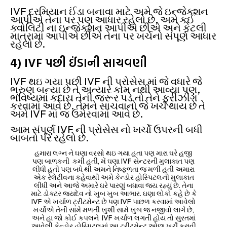
IVF દરમિયાન ઈંડા બનાવા માટે અમે જે ઇન્જેક્શન
આપીએ તેના પર પણ આધાર રહેલો છે, અમે કઈ
ક્વોલિટી ના ઇન્જેક્શન આપીએ છીએ અને કેટલી
માત્રામાં આપીએ છીએ તેના પર ખર્ચનો સંપૂર્ણ આધાર
રહેલો છે.
4) IVF પછી ઈંડાની સાચવણી
IVF થઇ ગયા પછી IVF ની પ્રોસેસ માં જે વધારે જે
ભ્રુણ બન્યા છે તે અત્યારે કામ નથી આવ્યા પણ,
ભવિષ્યમાં કદાચ તેની જરૂર પડે તો તેને ફ્રીઝીંગ
કરવામાં આવે છે. તેમને સાચવાનો જે ખર્ચ થાય છે તે
અમે IVF માં જ ઉમેરવામાં આવે છે.
આમ સંપૂર્ણ IVF ની પ્રોસેસ નો ખર્ચો ઉપરની બધી
બાબતો પર રહેલો છે.
હમારા લગ્ન ને ઘણા વરસો થઇ ગયા હતા પણ મારા ઘરે હજી
પણ બાળકની કમી હતી, મેં ઘણા IVF સેન્ટરની મુલાકાત પણ
લીધી હતી પણ બધે થી અમને નિષ્ફળતા જ મળી હતી અમારા
એક રેલેટીવના કહેવાથી અમે કેન્ડોર હોસ્પિટલની મુલાકાત
લીધી અને આજે અમારે ઘરે પારણું બધાવા જય રહ્યું છે. તેના
માટે ડોક્ટર જયદેવ નો ખુબ ખુબ આભાર. ઘણા લોકો કહે છે કે
IVF એ ખર્ચાળ ટ્રીટમેન્ટ છે પણ IVF પાછળ કરવામાં આવેલો
ખર્ચોએ તેની સામે મળતી ખુશી સામે ખુબ જ નજીવો લાગે છે,
અને હા જો કોઈ કપલને IVF ખર્ચાળ લગતી હોય તો સુરતમાં
આવેલી કેન્ડોર હોસ્પિટલમાં આ ટ્રીટમેન્ટ ઓછા ખર્ચે કરાવી