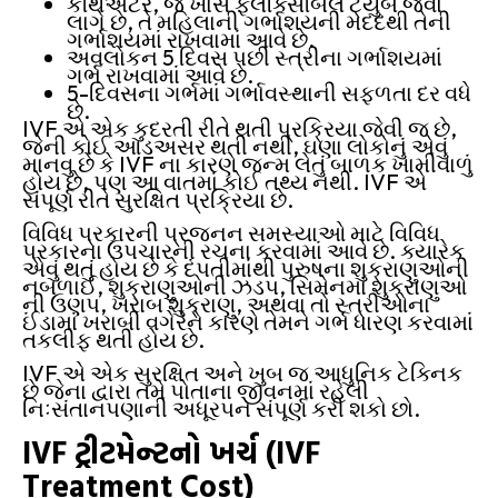
કેથિએટર, જે ખાસ ફ્લેક્સિબિલ ટ્યુબ જેવો
લાગે છે, તે મહિલાની ગર્ભાશયની મદદથી તેની
ગર્ભાશયમાં રાખવામાં આવે છે.
અવલોકન 5 દિવસ પછી સ્ત્રીના ગર્ભાશયમાં
ગર્ભ રાખવામાં આવે છે.
5-દિવસના ગર્ભમાં ગર્ભાવસ્થાની સફળતા દર વધે
છે.
IVF એ એક કુદરતી રીતે થતી પ્રક્રિયા જેવી જ છે,
જેની કોઈ આડઅસર થતી નથી, ઘણા લોકોનું એવું
માનવુ છે કે IVF ના કારણે જન્મ લેતું બાળક ખામીવાળું
હોય છે, પણ આ વાતમાં કોઈ તથ્ય નથી. IVF એ
સંપૂર્ણ રીતે સુરક્ષિત પ્રક્રિયા છે.
વિવિધ પ્રકારની પ્રજનન સમસ્યાઓ માટે વિવિધ
પ્રકારના ઉપચારની રચના કરવામાં આવે છે. ક્યારેક
એવું થતું હોય છે કે દંપતીમાંથી પુરુષના શુક્રાણુઓની
નબળાઈ, શુક્રાણુઓની ઝડપ, સિમેનમાં શુક્રાણુઓ
ની ઉણપ, ખરાબ શુક્રાણુ, અથવા તો સ્ત્રીઓના
ઈંડામાં ખરાબી વગેરેને કારણે તેમને ગર્ભ ધારણ કરવામાં
તકલીફ થતી હોય છે.
IVF એ એક સુરક્ષિત અને ખુબ જ આધુનિક ટેક્નિક
છે જેના દ્વારા તમે પોતાના જીવનમાં રહેલી
નિઃસંતાનપણાની અધૂરપને સંપૂર્ણ કરી શકો છો.
IVF ટ્રીટમેન્ટનો ખર્ચ (IVF
Treatment Cost)