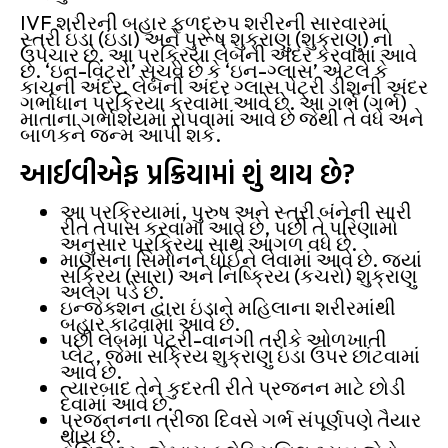
IVF શરીરની બહાર ફળદ્રુપ શરીરની સારવારમાં
સ્ત્રી ઇંડા (ઇંડા) અને પુરૂષ શુક્રાણુ (શુક્રાણુ) નો
ઉપચાર છે. આ પ્રક્રિયા લેબની અંદર કરવામાં આવે
છે. ‘ઇન-વિટ્રો’ સૂચવે છે કે ‘ઇન-ગ્લાસ’ એટલે કે
કાચની અંદર. લેબની અંદર ગ્લાસ પેટ્રી ડીશની અંદર
ગર્ભાધાન પ્રક્રિયા કરવામાં આવે છે. આ ગર્ભ (ગર્ભ)
માતાના ગર્ભાશયમાં રોપવામાં આવે છે જેથી તે વધે અને
બાળકને જન્મ આપી શકે.
આઈવીએફ પ્રક્રિયામાં શું થાય છે?
આ પ્રક્રિયામાં, પુરુષ અને સ્ત્રી બંનેની સારી
રીતે તપાસ કરવામાં આવે છે, પછી તે પરિણામો
અનુસાર પ્રક્રિયા સાથે આગળ વધે છે.
માણસના સિમોનને ધોઈને લેવામાં આવે છે. જ્યાં
સક્રિય (સારા) અને નિષ્ક્રિય (કચરો) શુક્રાણુ
અલગ પડે છે.
ઇન્જેક્શન દ્વારા ઇંડાને મહિલાના શરીરમાંથી
બહાર કાઢવામાં આવે છે.
પછી લેબમાં પેટ્રી-વાનગી તરીકે ઓળખાતી
પ્લેટ, જેમાં સક્રિય શુક્રાણુ ઇંડા ઉપર છાંટવામાં
આવે છે.
ત્યારબાદ તેને કુદરતી રીતે પ્રજનન માટે છોડી
દેવામાં આવે છે.
પ્રજનનના ત્રીજા દિવસે ગર્ભ સંપૂર્ણપણે તૈયાર
થાય છે.