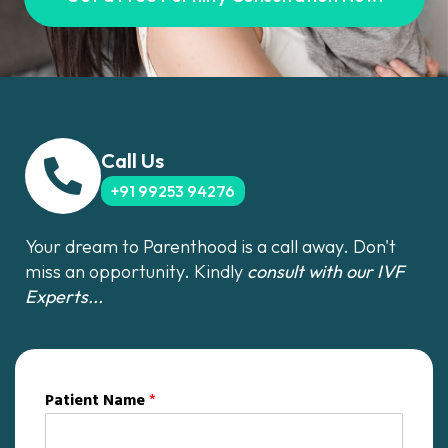
Call Us
+91 99253 94276
Your dream to Parenthood is a call away. Don't
miss an opportunity. Kindly
consult with our IVF
Experts...
Patient Name
*