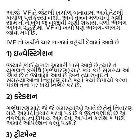
આજે IVF ને જેટલી ખર્ચાળ બતાવામાં આવે તેટલી
ખર્ચાળ પ્રક્રિયા નથી. અને તમને મળવાની ખુશી
સામે તો તે ખુબ જ નજીવી ગણી શકાય. વળી અલગ
અલગ શહેરોમાં IVF નો ખર્ચો પણ અલગ-અલગ
જોવા મળે છે.
IVF નો ખર્ચને ચાર ભાગમાં વહેંચી દેવામાં આવે છે
1) ઇન્વેસ્ટિગેશન
જયારે કોઈ યુગલ અમારી પાસે આવે છે ત્યારે તે
યુગલને કંસીવ (ગર્ભધારણ) માટે કઈ કઈ સમસ્યાઓ
આવે છે તે જોવામાં આવે છે અને ત્યારબાદ તે
સમસ્યાઓના નિવારણ માટે ક્યાં ક્યાં ઉપાયો કરવા
પડશે તેના પર ખર્ચ નિર્ભર કરે છે.
2) કરેકશન
ગર્ભધારણ માટે જે જે સમસ્યાઓ આવે છે તેનું નિવારણ
માટે અમારે વિચાર કરવો પડે છે કે જે તકલીફો છે એ
તકલીફો નો ઉપાય અમે દવા આપીને કરીશ કે પછી
અમારે ઓપેરેશન કરવું પડશે?
3) ટ્રીટમેન્ટ