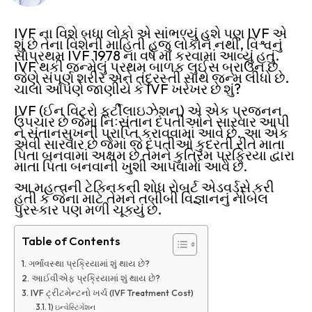
IVF ના વિશે બધા લોકો એ સાંભળ્યું હશે પણ IVF એ
શું છે તેના વિશેની માહિતી હજુ લોકોને નથી, વિશ્વનું
સોપ્રથમ IVF 1978 ના વર્ષ માં કરવામાં આવ્યું હતું.
IVF થકી જન્મેલું પ્રથમ બાળક લુઈસ બ્રાઉન છે
જેણે સંપૂર્ણ શરીર અને તંદુરસ્તી સાથે જન્મ લીધો છે.
ચાલો આપણે જાણીયે કે IVF ખરેખર છે શું?
IVF (ઈન વિટ્રો ફર્ટીલાઇઝેશન) એ એક પ્રજનન
ઉપચાર છે જેમાં નિઃસંતાન દંપતીઓને સારવાર આપી
ને સંતાનસુખની પ્રાપ્તિ કરાવવામાં આવે છે. આ એક
એવી સારવાર છે જેમાં જે દંપતીઓ કુદરતી રીતે માતા
પિતા બનવામાં અક્ષમ છે તેમને કુત્રિમ પ્રક્રિયા દ્વારા
માતા પિતા બનવાની ખુશી આપવામાં આવે છે.
આ મહત્વની ટેક્નિકની શોધ રોબર્ટ એડવર્ડ્સે કરી
હતી કે જેના માટે તેમને તબીબી વિજ્ઞાનનું નોબેલ
પુરસ્કાર પણ મળી ચૂક્યું છે.
Table of Contents
ગર્ભાવસ્થા પ્રક્રિયામાં શું થાય છે?
આઈવીએફ પ્રક્રિયામાં શું થાય છે?
IVF ટ્રીટમેન્ટનો ખર્ચ (IVF Treatment Cost)
1) ઇન્વેસ્ટિગેશન