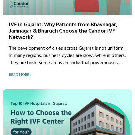
couples who are unable to have children face the main
problem of money. In this blog, we will discuss all the
factors like where and how much it costs in Gujarat and
IVF in Gujarat: Why Patients from Bhavnagar,
why affordable IVF treatment is possible in Surat.
Jamnagar & Bharuch Choose the Candor IVF
Network?
The development of cities across Gujarat is not uniform.
In many regions, business cycles are slow, while in others,
they are brisk. Some areas are industrial powerhouses,
while others thrive on the diamond market. From
READ MORE »
seashores to vast wastelands, these geographical and
economic inequalities play a significant role in a city’s
development or become an obstacle to it.