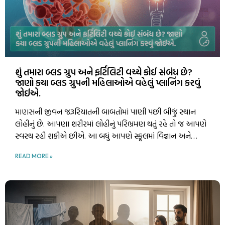
શું તમારા બ્લડ ગ્રુપ અને ફર્ટિલિટી વચ્ચે કોઈ સંબંધ છે?
જાણો કયા બ્લડ ગ્રુપની મહિલાઓએ વહેલું પ્લાનિંગ કરવું
જોઈએ.
માણસની જીવન જરૂરિયાતની બાબતોમાં પાણી પછી બીજું સ્થાન
લોહીનું છે. આપણા શરીરમાં લોહીનું પરિભ્રમણ થતું રહે તો જ આપણે
સ્વસ્થ રહી શકીએ છીએ. આ બધું આપણે સ્કૂલમાં વિજ્ઞાન અને
ટેકનોલોજી વિષયમાં ભણ્યા છીએ. આ બ્લોગમાં આપણે એવી વાત
READ MORE »
કરવી છે કે કઈ રીતે તમારું બ્લડ ગ્રુપ ફર્ટિલિટી સાથે જોડાયેલું છે અને
કયા પ્રકારના બ્લડ ગ્રુપવાળા માણસોએ ફેમિલી પ્લાનિંગ વહેલું શરૂ
કરવું જોઈએ.