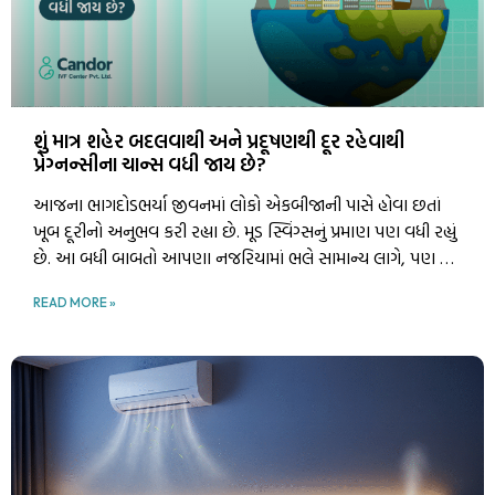
શું માત્ર શહેર બદલવાથી અને પ્રદૂષણથી દૂર રહેવાથી
પ્રેગ્નન્સીના ચાન્સ વધી જાય છે?
આજના ભાગદોડભર્યા જીવનમાં લોકો એકબીજાની પાસે હોવા છતાં
ખૂબ દૂરીનો અનુભવ કરી રહ્યા છે. મૂડ સ્વિંગ્સનું પ્રમાણ પણ વધી રહ્યું
છે. આ બધી બાબતો આપણા નજરિયામાં ભલે સામાન્ય લાગે, પણ એ
ક્યાંક ને ક્યાંક શારીરિક કે માનસિક સ્વાસ્થ્ય ઉપર અસર કરે છે.
READ MORE »
ઘણા યુગલો આજે આવા કારણોસર માતા કે પિતા બનવાનું સપનું પૂર્ણ
કરી શકતા નથી.