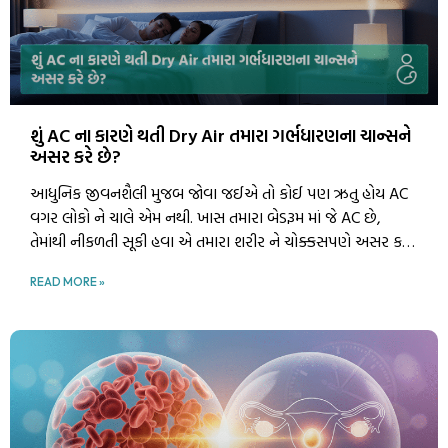
શું AC ના કારણે થતી Dry Air તમારા ગર્ભધારણના ચાન્સને
અસર કરે છે?
આધુનિક જીવનશૈલી મુજબ જોવા જઈએ તો કોઈ પણ ઋતુ હોય AC
વગર લોકો ને ચાલે એમ નથી. ખાસ તમારા બેડરૂમ માં જે AC છે,
તેમાંથી નીકળતી સૂકી હવા એ તમારા શરીર ને ચોક્કસપણે અસર કરી
શકે છે. અહીં આપણા માટે કામની વાત એ છે કે ગર્ભધારણ વખતે શું
READ MORE »
આ AC માંથી નીકળતી સૂકી હવા એ શરીર ને અસર કરે છે કે નહીં?
આ બાબત નો સીધો જવાબ હા પણ નથી અને ના પણ નથી. જો AC
ની હવામાં ભેજ 40% કરતા ઓછો હોય, તો તે સર્વાઇકલ મ્યુકસના
બંધારણને 5% થી 10% જેટલું પ્રભાવિત કરી શકે છે