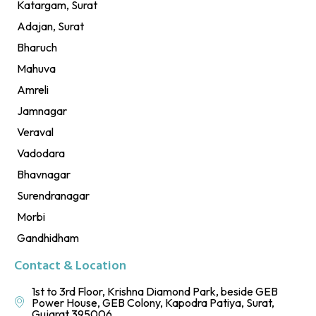
Katargam, Surat
Adajan, Surat
Bharuch
Mahuva
Amreli
Jamnagar
Veraval
Vadodara
Bhavnagar
Surendranagar
Morbi
Gandhidham
Contact & Location
1st to 3rd Floor, Krishna Diamond Park, beside GEB
Power House, GEB Colony, Kapodra Patiya, Surat,
Gujarat 395006