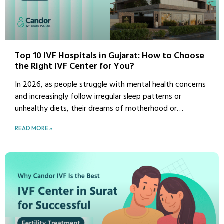
Top 10 IVF Hospitals in Gujarat: How to Choose
the Right IVF Center for You?
In 2026, as people struggle with mental health concerns
and increasingly follow irregular sleep patterns or
unhealthy diets, their dreams of motherhood or
fatherhood are also at risk. We know that you also want
READ MORE »
to fulfill your dream this year, but you are looking for a
good IVF center. That is why, in this blog, we are going
to talk about the top 10 IVF centers in Gujarat that can
help you.