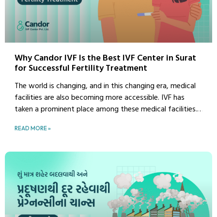
Why Candor IVF Is the Best IVF Center in Surat
for Successful Fertility Treatment
The world is changing, and in this changing era, medical
facilities are also becoming more accessible. IVF has
taken a prominent place among these medical facilities.
People are more interested in having fun and living busy
READ MORE »
lives, so they are often unable to pay proper attention
to their bodies. As a result, people’s health is
deteriorating.