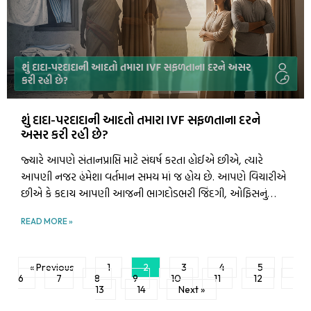
શું દાદા-પરદાદાની આદતો તમારા IVF સફળતાના દરને
અસર કરી રહી છે?
જ્યારે આપણે સંતાનપ્રાપ્તિ માટે સંઘર્ષ કરતા હોઈએ છીએ, ત્યારે
આપણી નજર હંમેશા વર્તમાન સમય માં જ હોય છે. આપણે વિચારીએ
છીએ કે કદાચ આપણી આજની ભાગદોડભરી જિંદગી, ઓફિસનું
ટેન્શન, પ્રદૂષણ કે આપણો ખોરાક જવાબદાર છે. પરંતુ ૨૦૨૬ ના આ
READ MORE »
આધુનિક યુગમાં, વિજ્ઞાન એક એવી ખાસ વાત તરફ ઈશારો કરી રહ્યું
છે જે સેંકડો વર્ષ જૂનું છે. શું તમે ક્યારેય વિચાર્યું છે કે તમારી નસોમાં
વહેતું લોહી માત્ર DNA ની માહિતી જ નહીં, પણ તમારા પૂર્વજોના
« Previous
1
2
3
4
5
અનુભવોની યાદો પણ લઈને ફરે છે?
6
7
8
9
10
11
12
13
14
Next »